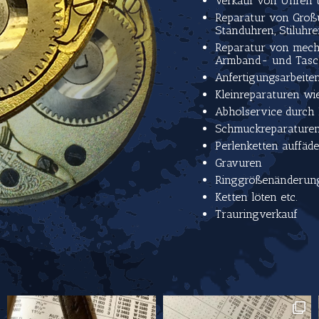
Verkauf von Uhren
Reparatur von Groß
Standuhren, Stiluhr
Reparatur von mech
Armband- und Tasc
Anfertigungsarbeite
Kleinreparaturen wie
Abholservice durch 
Schmuckreparature
Perlenketten auffäde
Gravuren
Ringgrößenänderun
Ketten löten etc.
Trauringverkauf