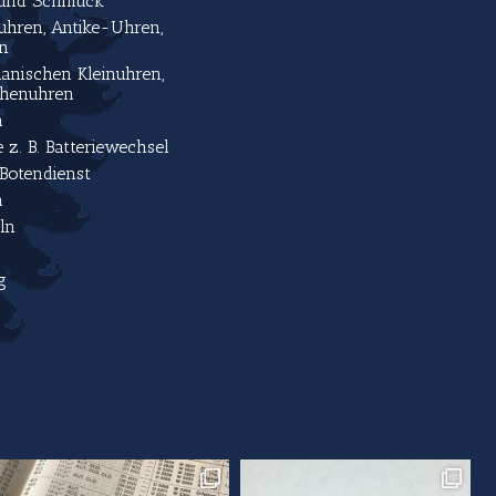
 und Schmuck
uhren, Antike-Uhren,
en
anischen Kleinuhren,
henuhren
n
 z. B. Batteriewechsel
Botendienst
n
ln
g